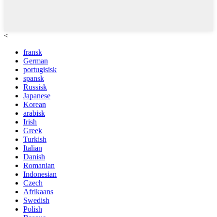
<
fransk
German
portugisisk
spansk
Russisk
Japanese
Korean
arabisk
Irish
Greek
Turkish
Italian
Danish
Romanian
Indonesian
Czech
Afrikaans
Swedish
Polish