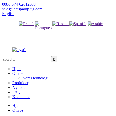
0086-574-62612088
sales@eetsparkplug.com
English
fransk
Russisk
spansk
arabisk
portugisisk
Hjem
Om os
Vores teknologi
Produkter
Nyheder
FAQ
Kontakt os
Hjem
Om os