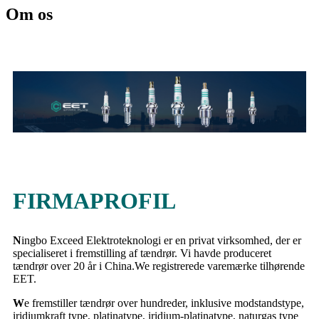
Om os
FIRMAPROFIL
N
ingbo Exceed Elektroteknologi er en privat virksomhed, der er
specialiseret i fremstilling af tændrør. Vi havde produceret
tændrør over 20 år i China.We registrerede varemærke tilhørende
EET.
W
e fremstiller tændrør over hundreder, inklusive modstandstype,
iridiumkraft type, platinatype, iridium-platinatype, naturgas type